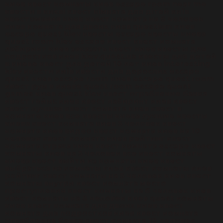
киев квест комнаты киев escape room near me
квести в києві квест кімната для дітей київ
квестомания киев квест комната на 6 человек
киев комната для двоих киев questium киев
escape quest kiev квесты escape квесты киева
quest room kiev escape квест квест комната
лабиринт киев заказать квест киев квесты для
подростков киев kiev.quest.ua квесты для детей
в киеве квест для детей 10 лет киев interesting
kiev квести київ квести для дорослих escape
quest киев escape room киев escape quest room
квест рум в киеве quest room escape quest
games киев quest kiev квест ограбление банка
квест геймс киев квест лабиринт киев квест
квест лучшая квест комната киев квест в
комнате киев все квесты киева лучшие квесты
киева квест комната киев 5 человек квест
комната киев видео квест комната киев на 10
человек квест комната киев рейтинг квест
комната страха киев квест комната escape квест
комнаты киев на 5 человек все квест комнаты
киева квест выйти из комнаты киев квест
выбраться из комнаты киев квест комнаты киев
рейтинг квест комнаты на 5 человек киев квест
комнаты внутри квест комната место
преступления квест комнаты на 6 человек киев
квест комнаты на 8 человек киев quest комнаты
киев квест комната для двоих киев квест
комната для подростков киев квест комната
ограбление банка квест комната 10 человек