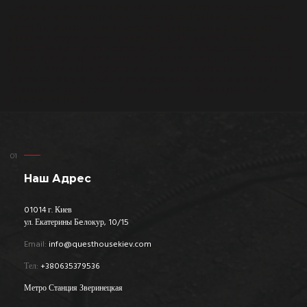
room quest киев комната на двоих киев escape
квесты квест escape the room inside квест киев
эскейп квест киев escape quest комната квест
доктор хаус квест загадки для детей quest
guest house киев escape room quest escape the
room quest ограбление банка квест ограбление
банка киев the game квест киев комнаты страха
в киеве play quest киев развлечения в киеве для
взрослых детские квесты киев Лучшие Квест
Комнаты Киев
Наш Адрес
01014 г. Киев
ул. Екатерины Бeлокур, 10/15
Email:
info@questhousekiev.com
Тел:
+380635379536
Метро Станция Зверинецкая