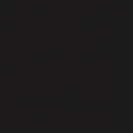
настоящих эмоций. квестНеудивительно, что
многие выбирают квест реалистичные квест-
комнаты Киева. ведь это возможность окунуться
в атмосферу приключений, головоломок, тайн в
продуманном до каждой мелочи помещении.
Это своего рода квест портал во времени и
пространстве, который позволяет сбежать из
текущей реальности в совершенно другое
время и место. Questhouse предлагает каждому
сделать шаг в портал и самому попытаться
разгадать все его секреты. Для этого
понадобится отыскать правильные решения
загадок, верно проанализировать все ситуации,
проявить ловкость и смекалку. Чтобы было
проще разобраться в специфике порталов мы
составили несколько правил, которые помогут
игрокам максимально зарядиться эмоциями. •
Чтобы достигнуть поставленной цели, игроки
должны отыскать в комнате подсказки,
следовать их указаниям, найти правильные
решения всех головоломок. • Количество
времени — ограничено. Поэтому действовать
нужно здесь и сейчас. Отсчет времени в каждой
новой вселенной может идти по разному,
поэтому следует быть готовым ко всем
сюрпризам. • Покинуть квест можно только, если
приложить командные усилия. Для тех, кто
любит эмоции, головоломки, новые истории и
тайны — это оптимальный вид развлечения
квестescape rooms квест кімната київ квесты